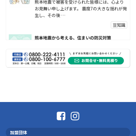
熊本地震で被害を受けられた皆様には、心より
お見舞い申し上げます。 震度7の大きな揺れが発
生し、その後 …
豆知識
熊本地震から考える、住まいの防災対策
熊本地震により被災された皆様、そして被害を
受けられた皆様に、心よりお見舞い申し上げま
す。 今回の地震 …
社長コラム
外壁塗装、何を基準に選んでいますか？
外壁の色あせやひび割れが気になり始めると、
「そろそろ塗り替えが必要かな？」 「訪問営業
に勧められた …
豆知識
なかなか便利な物
こんにちは コゴちゃんです 少し前になりま
加盟団体