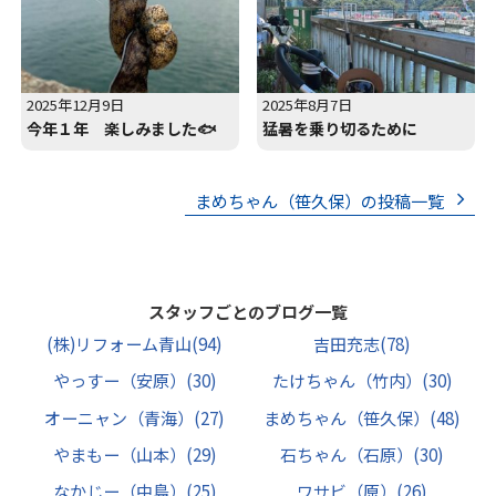
2025年12月9日
2025年8月7日
今年１年 楽しみました🐟
猛暑を乗り切るために
まめちゃん（笹久保）の投稿一覧
スタッフごとのブログ一覧
(株)リフォーム青山
(94)
吉田充志
(78)
やっすー（安原）
(30)
たけちゃん（竹内）
(30)
オーニャン（青海）
(27)
まめちゃん（笹久保）
(48)
やまもー（山本）
(29)
石ちゃん（石原）
(30)
なかじー（中島）
(25)
ワサビ（原）
(26)