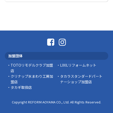
社長コラム
外壁塗装、何を基準に選んでいますか？
外壁の色あせやひび割れが気になり始めると、
「そろそろ塗り替えが必要かな？」 「訪問営業
に勧められた …
豆知識
なかなか便利な物
こんにちは コゴちゃんです 少し前になりま
加盟団体
すが購入して良かった物を ご紹介したいと思 …
TOTOリモデルクラブ加盟
LIXILリフォームネット
スタッフの日常
店
クリナップ水まわり工房加
タカラスタンダードパート
盟店
ナーショップ加盟店
タカギ取扱店
Copyright REFORM AOYAMA CO., Ltd. All Rights Reserved.