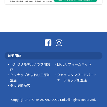
社長コラム
外壁塗装、何を基準に選んでいますか？
外壁の色あせやひび割れが気になり始めると、
「そろそろ塗り替えが必要かな？」 「訪問営業
に勧められた …
豆知識
なかなか便利な物
こんにちは コゴちゃんです 少し前になりま
加盟団体
すが購入して良かった物を ご紹介したいと思 …
TOTOリモデルクラブ加盟
LIXILリフォームネット
スタッフの日常
店
クリナップ水まわり工房加
タカラスタンダードパート
盟店
ナーショップ加盟店
タカギ取扱店
Copyright REFORM AOYAMA CO., Ltd. All Rights Reserved.