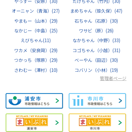
やっすー（安原）
(30)
たけちゃん（竹内）
(30)
オーニャン（青海）
(27)
まめちゃん（笹久保）
(47)
やまもー（山本）
(29)
石ちゃん（石原）
(30)
なかじー（中島）
(25)
ワサビ（原）
(26)
えびちゃん
(11)
なかちゃん（中野）
(33)
ワカメ（安良岡）
(29)
コゴちゃん（小越）
(31)
つかっち（塚原）
(29)
べーやん（田辺）
(30)
さわむー（澤村）
(10)
コバリン（小林）
(19)
管理者ページ