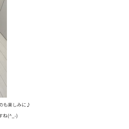
のも楽しみに♪
(^_-)