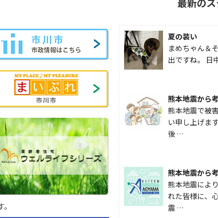
最新のス
夏の装い
まめちゃん＆そ
出ですね。 日
熊本地震から
熊本地震で被
い申し上げます
後 …
熊本地震から
熊本地震によ
れた皆様に、心
す。
震 …