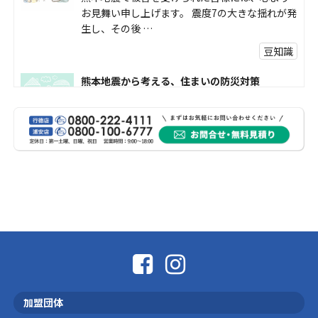
お見舞い申し上げます。 震度7の大きな揺れが発
生し、その後 …
豆知識
熊本地震から考える、住まいの防災対策
熊本地震により被災された皆様、そして被害を
受けられた皆様に、心よりお見舞い申し上げま
す。 今回の地震 …
社長コラム
外壁塗装、何を基準に選んでいますか？
外壁の色あせやひび割れが気になり始めると、
「そろそろ塗り替えが必要かな？」 「訪問営業
に勧められた …
豆知識
なかなか便利な物
こんにちは コゴちゃんです 少し前になりま
加盟団体
すが購入して良かった物を ご紹介したいと思 …