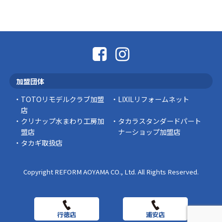
外壁の色あせやひび割れが気になり始めると、
「そろそろ塗り替えが必要かな？」 「訪問営業
に勧められた …
豆知識
なかなか便利な物
こんにちは コゴちゃんです 少し前になりま
加盟団体
すが購入して良かった物を ご紹介したいと思 …
TOTOリモデルクラブ加盟
LIXILリフォームネット
スタッフの日常
店
クリナップ水まわり工房加
タカラスタンダードパート
盟店
ナーショップ加盟店
タカギ取扱店
Copyright REFORM AOYAMA CO., Ltd. All Rights Reserved.