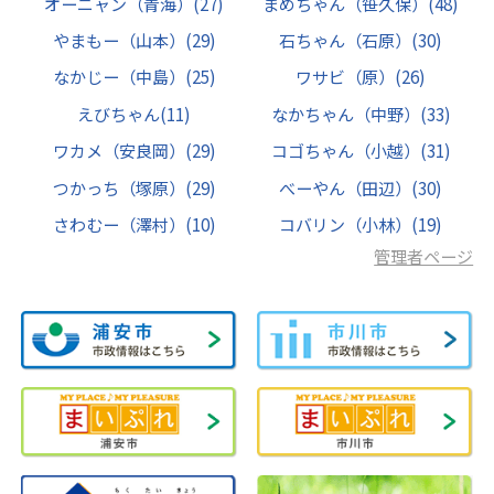
オーニャン（青海）
(27)
まめちゃん（笹久保）
(48)
やまもー（山本）
(29)
石ちゃん（石原）
(30)
なかじー（中島）
(25)
ワサビ（原）
(26)
えびちゃん
(11)
なかちゃん（中野）
(33)
ワカメ（安良岡）
(29)
コゴちゃん（小越）
(31)
つかっち（塚原）
(29)
べーやん（田辺）
(30)
さわむー（澤村）
(10)
コバリン（小林）
(19)
管理者ページ