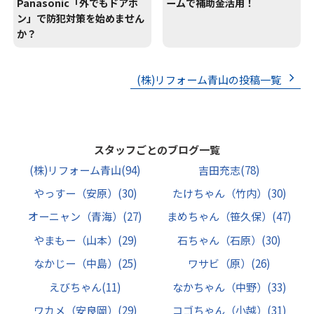
Panasonic「外でもドアホ
ームで補助金活用！
ン」で防犯対策を始めません
か？
(株)リフォーム青山の投稿一覧
スタッフごとのブログ一覧
(株)リフォーム青山
(94)
吉田充志
(78)
やっすー（安原）
(30)
たけちゃん（竹内）
(30)
オーニャン（青海）
(27)
まめちゃん（笹久保）
(47)
やまもー（山本）
(29)
石ちゃん（石原）
(30)
なかじー（中島）
(25)
ワサビ（原）
(26)
えびちゃん
(11)
なかちゃん（中野）
(33)
ワカメ（安良岡）
(29)
コゴちゃん（小越）
(31)