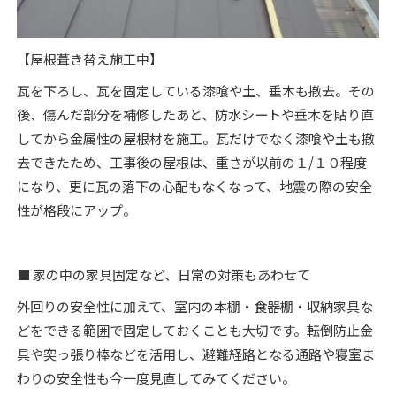
【屋根葺き替え施工中】
瓦を下ろし、瓦を固定している漆喰や土、垂木も撤去。その
後、傷んだ部分を補修したあと、防水シートや垂木を貼り直
してから金属性の屋根材を施工。瓦だけでなく漆喰や土も撤
去できたため、工事後の屋根は、重さが以前の１/１０程度
になり、更に瓦の落下の心配もなくなって、地震の際の安全
性が格段にアップ。
■ 家の中の家具固定など、日常の対策もあわせて
外回りの安全性に加えて、
室内の本棚・食器棚・収納家具な
どをできる範囲で固定しておくこと
も大切です。転倒防止金
具や突っ張り棒などを活用し、避難経路となる通路や寝室ま
わりの安全性も今一度見直してみてください。