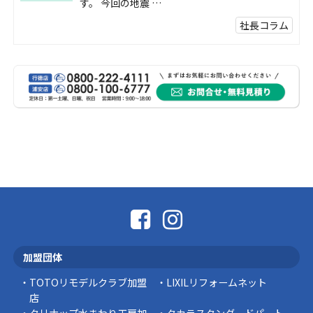
す。 今回の地震 …
社長コラム
外壁塗装、何を基準に選んでいますか？
外壁の色あせやひび割れが気になり始めると、
「そろそろ塗り替えが必要かな？」 「訪問営業
に勧められた …
豆知識
なかなか便利な物
こんにちは コゴちゃんです 少し前になりま
すが購入して良かった物を ご紹介したいと思 …
スタッフの日常
外出中でも安心！Panasonic「外でもドアホ
ン」で防犯対策を始めませんか？
加盟団体
突然ですが、こんな経験はありませんか？ 外出
中にインターホンが鳴っていた… 宅配便を受 …
TOTOリモデルクラブ加盟
LIXILリフォームネット
店
豆知識