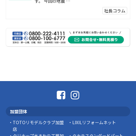
す。 今回の地震 …
社長コラム
外壁塗装、何を基準に選んでいますか？
外壁の色あせやひび割れが気になり始めると、
「そろそろ塗り替えが必要かな？」 「訪問営業
に勧められた …
豆知識
なかなか便利な物
こんにちは コゴちゃんです 少し前になりま
すが購入して良かった物を ご紹介したいと思 …
スタッフの日常
外出中でも安心！Panasonic「外でもドアホ
ン」で防犯対策を始めませんか？
加盟団体
突然ですが、こんな経験はありませんか？ 外出
中にインターホンが鳴っていた… 宅配便を受 …
TOTOリモデルクラブ加盟
LIXILリフォームネット
店
豆知識
クリナップ水まわり工房加
タカラスタンダードパート