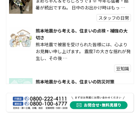
まめちゃん＆そらじろうです🌞 今年も猛暑・酷
暑が続出ですね。 日中のお出かけ時はもっ …
スタッフの日常
熊本地震から考える、住まいの点検・補強の大
切さ
熊本地震で被害を受けられた皆様には、心より
お見舞い申し上げます。 震度7の大きな揺れが発
生し、その後 …
豆知識
熊本地震から考える、住まいの防災対策
熊本地震により被災された皆様、そして被害を
受けられた皆様に、心よりお見舞い申し上げま
す。 今回の地震 …
社長コラム
外壁塗装、何を基準に選んでいますか？
外壁の色あせやひび割れが気になり始めると、
「そろそろ塗り替えが必要かな？」 「訪問営業