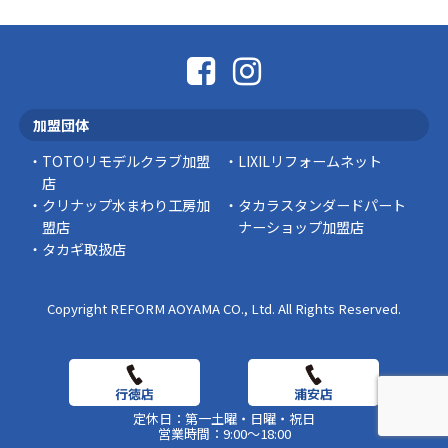
に勧められた …
豆知識
なかなか便利な物
こんにちは コゴちゃんです 少し前になりま
加盟団体
すが購入して良かった物を ご紹介したいと思 …
TOTOリモデルクラブ加盟
LIXILリフォームネット
スタッフの日常
店
クリナップ水まわり工房加
タカラスタンダードパート
盟店
ナーショップ加盟店
タカギ取扱店
Copyright REFORM AOYAMA CO., Ltd. All Rights Reserved.
定休日：第一土曜・日曜・祝日
営業時間：9:00～18:00