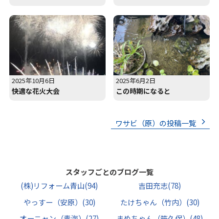
2025年10月6日
2025年6月2日
快適な花火大会
この時期になると
ワサビ（原）の投稿一覧
スタッフごとのブログ一覧
(株)リフォーム青山
(94)
吉田充志
(78)
やっすー（安原）
(30)
たけちゃん（竹内）
(30)
オーニャン（青海）
(27)
まめちゃん（笹久保）
(48)