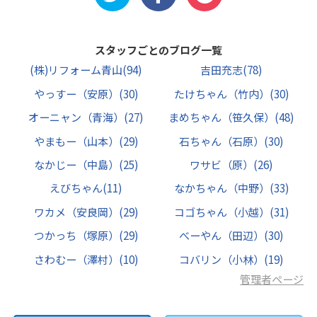
スタッフごとのブログ一覧
(株)リフォーム青山
(94)
吉田充志
(78)
やっすー（安原）
(30)
たけちゃん（竹内）
(30)
オーニャン（青海）
(27)
まめちゃん（笹久保）
(48)
やまもー（山本）
(29)
石ちゃん（石原）
(30)
なかじー（中島）
(25)
ワサビ（原）
(26)
えびちゃん
(11)
なかちゃん（中野）
(33)
ワカメ（安良岡）
(29)
コゴちゃん（小越）
(31)
つかっち（塚原）
(29)
べーやん（田辺）
(30)
さわむー（澤村）
(10)
コバリン（小林）
(19)
管理者ページ