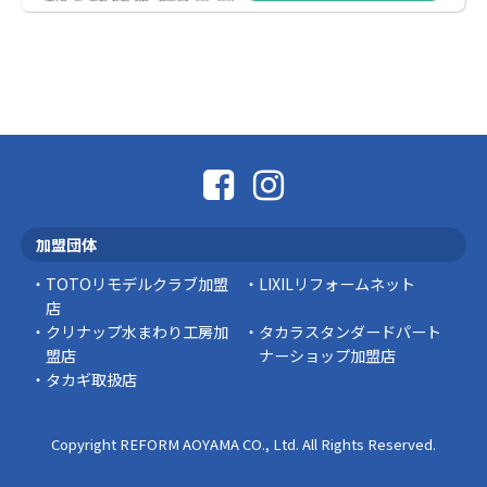
社長コラム
外壁塗装、何を基準に選んでいますか？
外壁の色あせやひび割れが気になり始めると、
「そろそろ塗り替えが必要かな？」 「訪問営業
に勧められた …
豆知識
なかなか便利な物
こんにちは コゴちゃんです 少し前になりま
加盟団体
すが購入して良かった物を ご紹介したいと思 …
TOTOリモデルクラブ加盟
LIXILリフォームネット
スタッフの日常
店
クリナップ水まわり工房加
タカラスタンダードパート
盟店
ナーショップ加盟店
タカギ取扱店
Copyright REFORM AOYAMA CO., Ltd. All Rights Reserved.