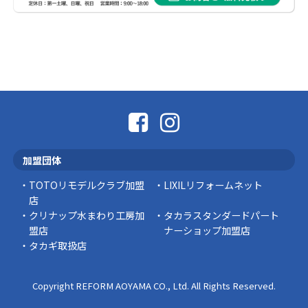
社長コラム
外壁塗装、何を基準に選んでいますか？
外壁の色あせやひび割れが気になり始めると、
「そろそろ塗り替えが必要かな？」 「訪問営業
に勧められた …
豆知識
なかなか便利な物
こんにちは コゴちゃんです 少し前になりま
加盟団体
すが購入して良かった物を ご紹介したいと思 …
TOTOリモデルクラブ加盟
LIXILリフォームネット
スタッフの日常
店
クリナップ水まわり工房加
タカラスタンダードパート
盟店
ナーショップ加盟店
タカギ取扱店
Copyright REFORM AOYAMA CO., Ltd. All Rights Reserved.