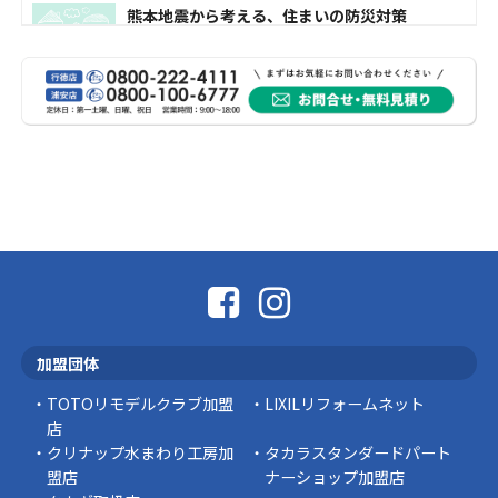
熊本地震から考える、住まいの防災対策
熊本地震により被災された皆様、そして被害を
受けられた皆様に、心よりお見舞い申し上げま
す。 今回の地震 …
社長コラム
外壁塗装、何を基準に選んでいますか？
外壁の色あせやひび割れが気になり始めると、
「そろそろ塗り替えが必要かな？」 「訪問営業
に勧められた …
豆知識
なかなか便利な物
こんにちは コゴちゃんです 少し前になりま
加盟団体
すが購入して良かった物を ご紹介したいと思 …
TOTOリモデルクラブ加盟
LIXILリフォームネット
スタッフの日常
店
クリナップ水まわり工房加
タカラスタンダードパート
盟店
ナーショップ加盟店