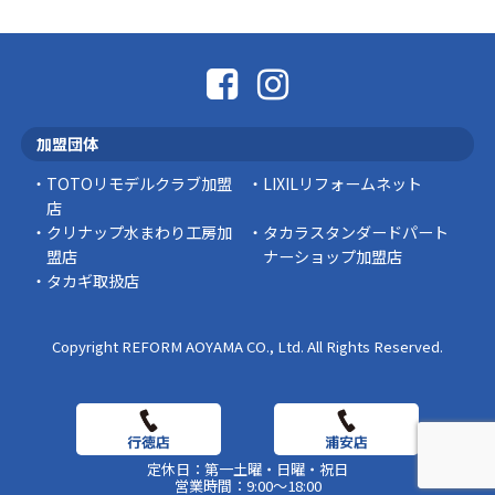
「そろそろ塗り替えが必要かな？」 「訪問営業
に勧められた …
豆知識
なかなか便利な物
こんにちは コゴちゃんです 少し前になりま
加盟団体
すが購入して良かった物を ご紹介したいと思 …
TOTOリモデルクラブ加盟
LIXILリフォームネット
スタッフの日常
店
クリナップ水まわり工房加
タカラスタンダードパート
盟店
ナーショップ加盟店
タカギ取扱店
Copyright REFORM AOYAMA CO., Ltd. All Rights Reserved.
定休日：第一土曜・日曜・祝日
営業時間：9:00～18:00