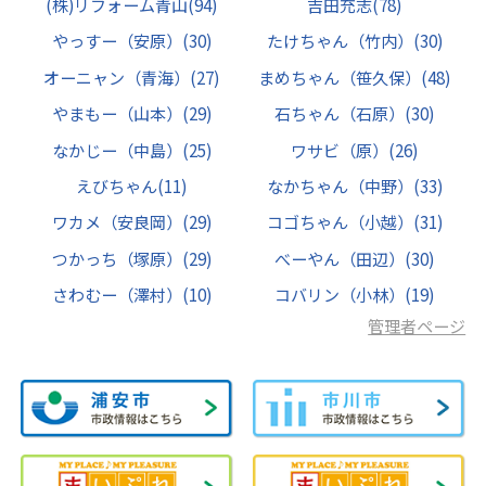
(株)リフォーム青山
(94)
吉田充志
(78)
やっすー（安原）
(30)
たけちゃん（竹内）
(30)
オーニャン（青海）
(27)
まめちゃん（笹久保）
(48)
やまもー（山本）
(29)
石ちゃん（石原）
(30)
なかじー（中島）
(25)
ワサビ（原）
(26)
えびちゃん
(11)
なかちゃん（中野）
(33)
ワカメ（安良岡）
(29)
コゴちゃん（小越）
(31)
つかっち（塚原）
(29)
べーやん（田辺）
(30)
さわむー（澤村）
(10)
コバリン（小林）
(19)
管理者ページ