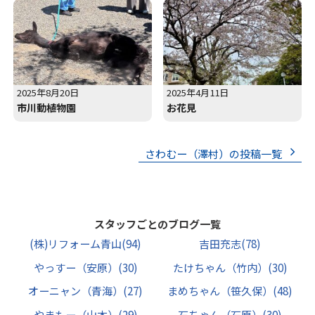
2025年8月20日
2025年4月11日
市川動植物園
お花見
さわむー（澤村）の投稿一覧
スタッフごとのブログ一覧
(株)リフォーム青山
(94)
吉田充志
(78)
やっすー（安原）
(30)
たけちゃん（竹内）
(30)
オーニャン（青海）
(27)
まめちゃん（笹久保）
(48)
やまもー（山本）
(29)
石ちゃん（石原）
(30)