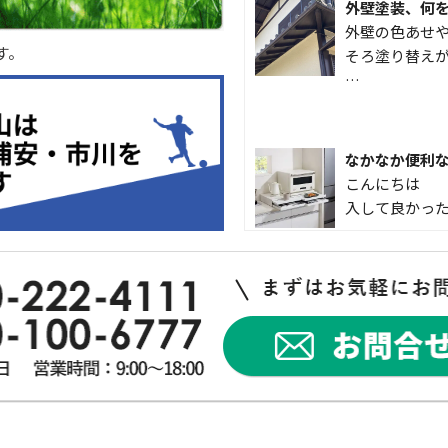
外壁塗装、何
外壁の色あせや
す。
そろ塗り替えが
…
なかなか便利
こんにちは 
入して良かった
外出中でも安心！
犯対策を始め
突然ですが、
インターホンが