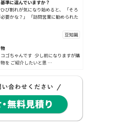
を基準に選んでいますか？
ひび割れが気になり始めると、 「そろ
必要かな？」 「訪問営業に勧められた
豆知識
な物
コゴちゃんです 少し前になりますが購
物を ご紹介したいと思 …
スタッフの日常
Panasonic「外でもドアホン」で防
ませんか？
こんな経験はありませんか？ 外出中に
鳴っていた… 宅配便を受 …
豆知識