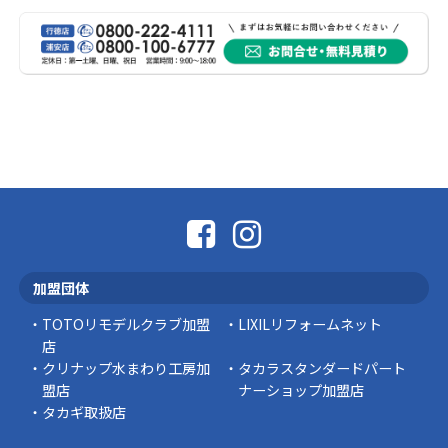
受けられた皆様に、心よりお見舞い申し上げま
す。 今回の地震 …
社長コラム
外壁塗装、何を基準に選んでいますか？
外壁の色あせやひび割れが気になり始めると、
「そろそろ塗り替えが必要かな？」 「訪問営業
に勧められた …
豆知識
なかなか便利な物
こんにちは コゴちゃんです 少し前になりま
加盟団体
すが購入して良かった物を ご紹介したいと思 …
TOTOリモデルクラブ加盟
LIXILリフォームネット
スタッフの日常
店
クリナップ水まわり工房加
タカラスタンダードパート
盟店
ナーショップ加盟店
タカギ取扱店