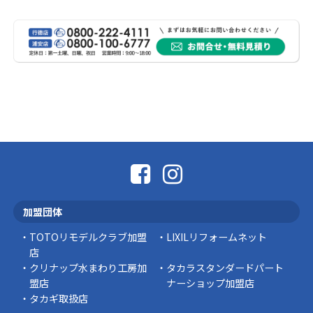
熊本地震により被災された皆様、そして被害を
受けられた皆様に、心よりお見舞い申し上げま
す。 今回の地震 …
社長コラム
外壁塗装、何を基準に選んでいますか？
外壁の色あせやひび割れが気になり始めると、
「そろそろ塗り替えが必要かな？」 「訪問営業
に勧められた …
豆知識
なかなか便利な物
こんにちは コゴちゃんです 少し前になりま
加盟団体
すが購入して良かった物を ご紹介したいと思 …
TOTOリモデルクラブ加盟
LIXILリフォームネット
スタッフの日常
店
クリナップ水まわり工房加
タカラスタンダードパート
盟店
ナーショップ加盟店
タカギ取扱店