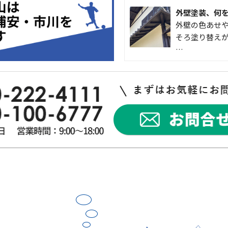
外壁塗装、何
外壁の色あせや
そろ塗り替えが
…
なかなか便利
こんにちは 
入して良かった