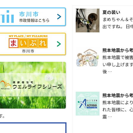
夏の装い
まめちゃん＆そ
出ですね。 日
熊本地震から
熊本地震で被
い申し上げます
後 …
熊本地震から
熊本地震によ
れた皆様に、心
す。
震 …