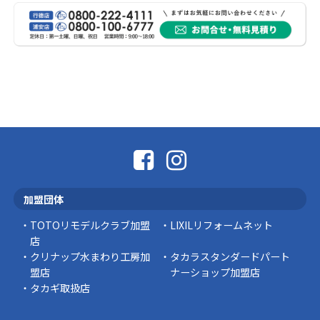
受けられた皆様に、心よりお見舞い申し上げま
す。 今回の地震 …
社長コラム
外壁塗装、何を基準に選んでいますか？
外壁の色あせやひび割れが気になり始めると、
「そろそろ塗り替えが必要かな？」 「訪問営業
に勧められた …
豆知識
なかなか便利な物
こんにちは コゴちゃんです 少し前になりま
加盟団体
すが購入して良かった物を ご紹介したいと思 …
TOTOリモデルクラブ加盟
LIXILリフォームネット
スタッフの日常
店
クリナップ水まわり工房加
タカラスタンダードパート
盟店
ナーショップ加盟店
タカギ取扱店