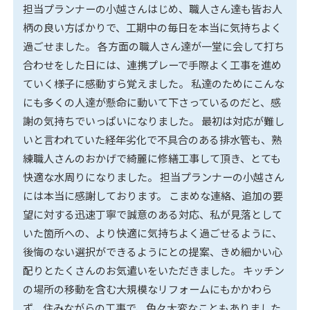
担当プランナーの小越さんはじめ、職人さん達も皆お人
柄の良い方ばかりで、工期中の毎日を本当に気持ちよく
過ごせました。 各方面の職人さん達が一堂に会して打ち
合わせをした日には、連携プレーで手際よく工事を進め
ていく様子に感動すら覚えました。 私達のためにこんな
にも多くの人達が懸命に動いて下さっているのだと、感
謝の気持ちでいっぱいになりました。 最初は対応が難し
いと言われていた経年劣化で不具合のある排水管も、熟
練職人さんのおかげで綺麗に修繕工事して頂き、とても
快適な水周りになりました。 担当プランナーの小越さん
には本当に感謝しております。 こまめな連絡、追加の要
望に対する迅速丁寧で誠意のある対応、私が見落として
いた箇所への、より快適に気持ちよく過ごせるように、
後悔のない選択ができるようにとの提案、きめ細かい心
配りとたくさんのお気遣いをいただきました。 キッチン
の場所の移動を含む大規模なリフォームにもかかわら
ず、住みながらの工事で、色々大変なこともありました