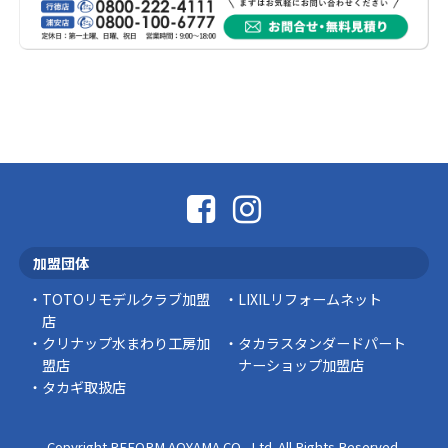
す。 今回の地震 …
社長コラム
外壁塗装、何を基準に選んでいますか？
外壁の色あせやひび割れが気になり始めると、
「そろそろ塗り替えが必要かな？」 「訪問営業
に勧められた …
豆知識
なかなか便利な物
こんにちは コゴちゃんです 少し前になりま
加盟団体
すが購入して良かった物を ご紹介したいと思 …
TOTOリモデルクラブ加盟
LIXILリフォームネット
スタッフの日常
店
クリナップ水まわり工房加
タカラスタンダードパート
盟店
ナーショップ加盟店
タカギ取扱店
Copyright REFORM AOYAMA CO., Ltd. All Rights Reserved.