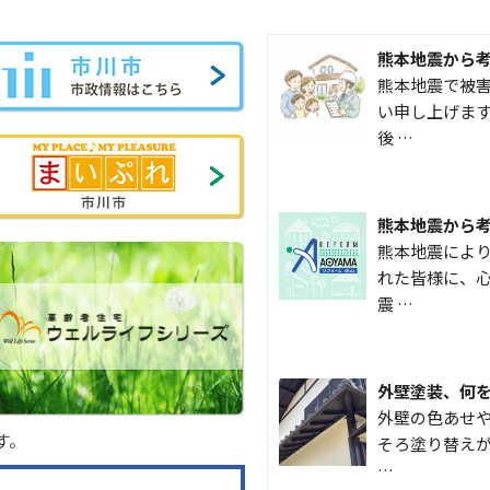
熊本地震から
熊本地震で被
い申し上げます
後 …
熊本地震から
熊本地震によ
れた皆様に、心
震 …
外壁塗装、何
外壁の色あせや
す。
そろ塗り替えが
…