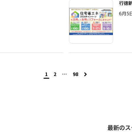
行徳
6月5
1
2
…
98
最新のス