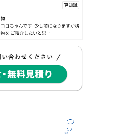
豆知識
な物
コゴちゃんです 少し前になりますが購
物を ご紹介したいと思 …
スタッフの日常
Panasonic「外でもドアホン」で防
ませんか？
こんな経験はありませんか？ 外出中に
鳴っていた… 宅配便を受 …
豆知識