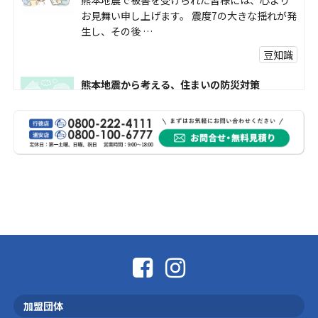
熊本地震で被害を受けられた皆様には、心より
お見舞い申し上げます。 震度7の大きな揺れが発
生し、その後 …
豆知識
熊本地震から考える、住まいの防災対策
熊本地震により被災された皆様、そして被害を
受けられた皆様に、心よりお見舞い申し上げま
す。 今回の地震 …
社長コラム
外壁塗装、何を基準に選んでいますか？
外壁の色あせやひび割れが気になり始めると、
「そろそろ塗り替えが必要かな？」 「訪問営業
に勧められた …
豆知識
なかなか便利な物
こんにちは コゴちゃんです 少し前になりま
加盟団体
すが購入して良かった物を ご紹介したいと思 …