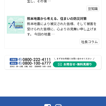
生し、その後 …
豆知識
熊本地震から考える、住まいの防災対策
熊本地震により被災された皆様、そして被害を
受けられた皆様に、心よりお見舞い申し上げま
す。 今回の地震 …
社長コラム
外壁塗装、何を基準に選んでいますか？
外壁の色あせやひび割れが気になり始めると、
「そろそろ塗り替えが必要かな？」 「訪問営業
に勧められた …
豆知識
なかなか便利な物
こんにちは コゴちゃんです 少し前になりま
すが購入して良かった物を ご紹介したいと思 …
スタッフの日常