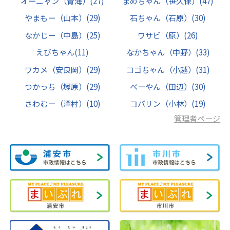
オーニャン（青海）
(27)
まめちゃん（笹久保）
(47)
やまもー（山本）
(29)
石ちゃん（石原）
(30)
なかじー（中島）
(25)
ワサビ（原）
(26)
えびちゃん
(11)
なかちゃん（中野）
(33)
ワカメ（安良岡）
(29)
コゴちゃん（小越）
(31)
つかっち（塚原）
(29)
べーやん（田辺）
(30)
さわむー（澤村）
(10)
コバリン（小林）
(19)
管理者ページ