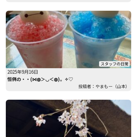
スタッフの日常
2025年9月16日
恒例の・・(⋈◍＞◡＜◍)。✧♡
投稿者：やまもー（山本）