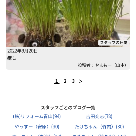
スタッフの日常
2022年9月20日
癒し
投稿者：やまもー（山本）
1
2
3
スタッフごとのブログ一覧
(株)リフォーム青山
(94)
吉田充志
(78)
やっすー（安原）
(30)
たけちゃん（竹内）
(30)