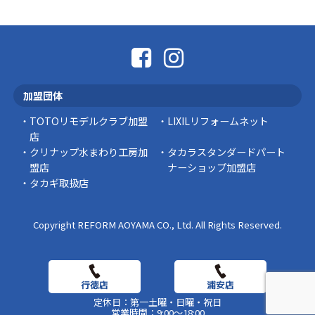
「そろそろ塗り替えが必要かな？」 「訪問営業
に勧められた …
豆知識
なかなか便利な物
こんにちは コゴちゃんです 少し前になりま
加盟団体
すが購入して良かった物を ご紹介したいと思 …
TOTOリモデルクラブ加盟
LIXILリフォームネット
スタッフの日常
店
クリナップ水まわり工房加
タカラスタンダードパート
盟店
ナーショップ加盟店
タカギ取扱店
Copyright REFORM AOYAMA CO., Ltd. All Rights Reserved.
定休日：第一土曜・日曜・祝日
営業時間：9:00～18:00