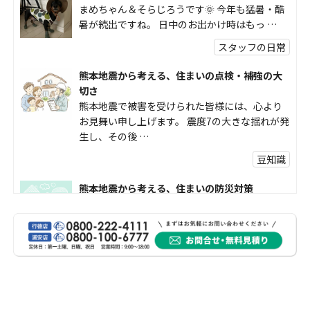
まめちゃん＆そらじろうです🌞 今年も猛暑・酷
暑が続出ですね。 日中のお出かけ時はもっ …
スタッフの日常
熊本地震から考える、住まいの点検・補強の大
切さ
熊本地震で被害を受けられた皆様には、心より
お見舞い申し上げます。 震度7の大きな揺れが発
生し、その後 …
豆知識
熊本地震から考える、住まいの防災対策
熊本地震により被災された皆様、そして被害を
受けられた皆様に、心よりお見舞い申し上げま
す。 今回の地震 …
社長コラム
外壁塗装、何を基準に選んでいますか？
外壁の色あせやひび割れが気になり始めると、