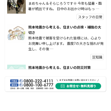
まめちゃん＆そらじろうです🌞 今年も猛暑・酷
暑が続出ですね。 日中のお出かけ時はもっ …
スタッフの日常
熊本地震から考える、住まいの点検・補強の大
切さ
熊本地震で被害を受けられた皆様には、心より
お見舞い申し上げます。 震度7の大きな揺れが発
生し、その後 …
豆知識
熊本地震から考える、住まいの防災対策
熊本地震により被災された皆様、そして被害を
受けられた皆様に、心よりお見舞い申し上げま
す。 今回の地震 …
社長コラム
外壁塗装、何を基準に選んでいますか？
外壁の色あせやひび割れが気になり始めると、