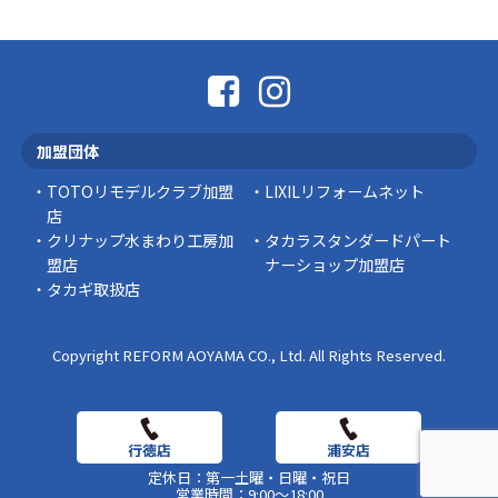
「そろそろ塗り替えが必要かな？」 「訪問営業
に勧められた …
豆知識
なかなか便利な物
こんにちは コゴちゃんです 少し前になりま
加盟団体
すが購入して良かった物を ご紹介したいと思 …
TOTOリモデルクラブ加盟
LIXILリフォームネット
スタッフの日常
店
クリナップ水まわり工房加
タカラスタンダードパート
盟店
ナーショップ加盟店
タカギ取扱店
Copyright REFORM AOYAMA CO., Ltd. All Rights Reserved.
定休日：第一土曜・日曜・祝日
営業時間：9:00～18:00