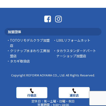
「そろそろ塗り替えが必要かな？」 「訪問営業
に勧められた …
豆知識
なかなか便利な物
こんにちは コゴちゃんです 少し前になりま
加盟団体
すが購入して良かった物を ご紹介したいと思 …
TOTOリモデルクラブ加盟
LIXILリフォームネット
スタッフの日常
店
クリナップ水まわり工房加
タカラスタンダードパート
盟店
ナーショップ加盟店
タカギ取扱店
Copyright REFORM AOYAMA CO., Ltd. All Rights Reserved.
定休日：第一土曜・日曜・祝日
営業時間：9:00～18:00