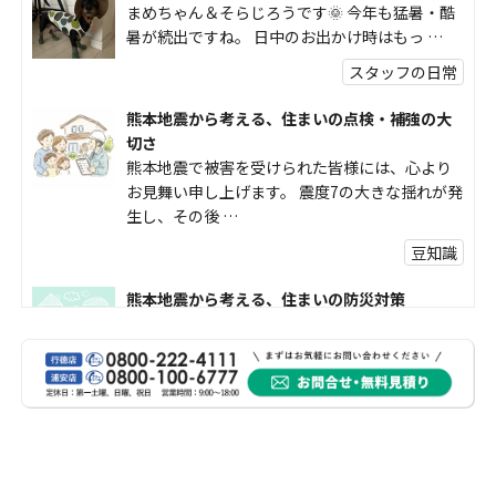
まめちゃん＆そらじろうです🌞 今年も猛暑・酷
暑が続出ですね。 日中のお出かけ時はもっ …
スタッフの日常
熊本地震から考える、住まいの点検・補強の大
切さ
熊本地震で被害を受けられた皆様には、心より
お見舞い申し上げます。 震度7の大きな揺れが発
生し、その後 …
豆知識
熊本地震から考える、住まいの防災対策
熊本地震により被災された皆様、そして被害を
受けられた皆様に、心よりお見舞い申し上げま
す。 今回の地震 …
社長コラム
外壁塗装、何を基準に選んでいますか？
外壁の色あせやひび割れが気になり始めると、