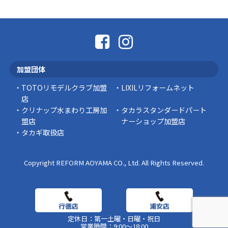
「そろそろ塗り替えが必要かな？」 「訪問営業
に勧められた …
豆知識
なかなか便利な物
こんにちは コゴちゃんです 少し前になりま
加盟団体
すが購入して良かった物を ご紹介したいと思 …
TOTOリモデルクラブ加盟
LIXILリフォームネット
スタッフの日常
店
クリナップ水まわり工房加
タカラスタンダードパート
盟店
ナーショップ加盟店
タカギ取扱店
Copyright REFORM AOYAMA CO., Ltd. All Rights Reserved.
定休日：第一土曜・日曜・祝日
営業時間：9:00～18:00