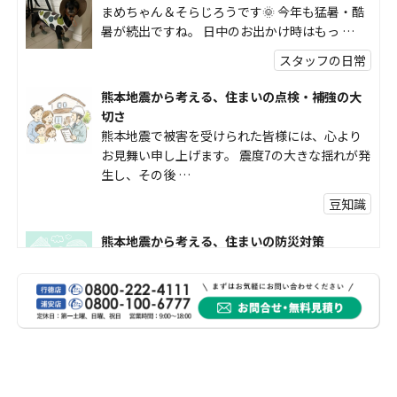
まめちゃん＆そらじろうです🌞 今年も猛暑・酷
暑が続出ですね。 日中のお出かけ時はもっ …
スタッフの日常
熊本地震から考える、住まいの点検・補強の大
切さ
熊本地震で被害を受けられた皆様には、心より
お見舞い申し上げます。 震度7の大きな揺れが発
生し、その後 …
豆知識
熊本地震から考える、住まいの防災対策
熊本地震により被災された皆様、そして被害を
受けられた皆様に、心よりお見舞い申し上げま
す。 今回の地震 …
社長コラム
外壁塗装、何を基準に選んでいますか？
外壁の色あせやひび割れが気になり始めると、