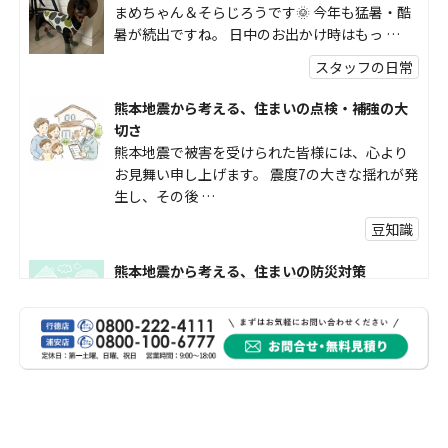
まめちゃん＆そらじろうです🌞 今年も猛暑・酷
暑が続出ですね。 日中のお出かけ時はもっ …
スタッフの日常
熊本地震から考える、住まいの点検・補強の大
切さ
熊本地震で被害を受けられた皆様には、心より
お見舞い申し上げます。 震度7の大きな揺れが発
生し、その後 …
豆知識
熊本地震から考える、住まいの防災対策
熊本地震により被災された皆様、そして被害を
受けられた皆様に、心よりお見舞い申し上げま
す。 今回の地震 …
社長コラム
外壁塗装、何を基準に選んでいますか？
外壁の色あせやひび割れが気になり始めると、