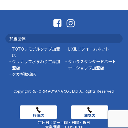
「そろそろ塗り替えが必要かな？」 「訪問営業
に勧められた …
豆知識
なかなか便利な物
こんにちは コゴちゃんです 少し前になりま
加盟団体
すが購入して良かった物を ご紹介したいと思 …
TOTOリモデルクラブ加盟
LIXILリフォームネット
スタッフの日常
店
クリナップ水まわり工房加
タカラスタンダードパート
盟店
ナーショップ加盟店
タカギ取扱店
Copyright REFORM AOYAMA CO., Ltd. All Rights Reserved.
定休日：第一土曜・日曜・祝日
営業時間：9:00～18:00