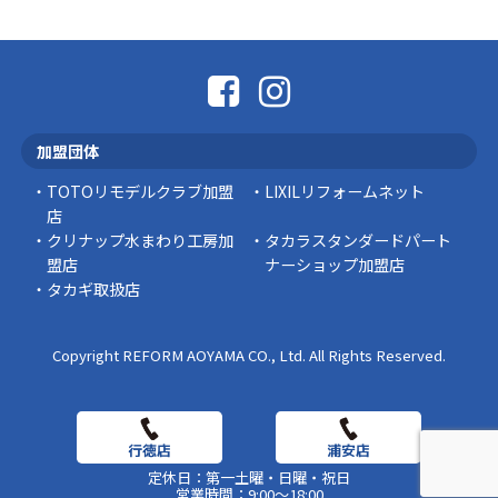
熊本地震により被災された皆様、そして被害を
受けられた皆様に、心よりお見舞い申し上げま
す。 今回の地震 …
社長コラム
外壁塗装、何を基準に選んでいますか？
加盟団体
外壁の色あせやひび割れが気になり始めると、
「そろそろ塗り替えが必要かな？」 「訪問営業
TOTOリモデルクラブ加盟
LIXILリフォームネット
に勧められた …
店
クリナップ水まわり工房加
タカラスタンダードパート
豆知識
盟店
ナーショップ加盟店
タカギ取扱店
Copyright REFORM AOYAMA CO., Ltd. All Rights Reserved.
定休日：第一土曜・日曜・祝日
営業時間：9:00～18:00