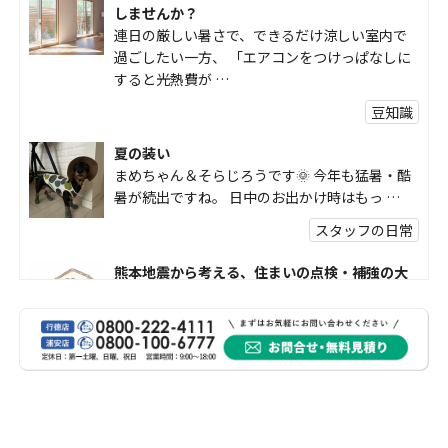
しませんか？
連日の厳しい暑さで、できるだけ涼しい室内で
過ごしたい一方、 「エアコンをつけっぱなしに
すると光熱費が …
豆知識
夏の装い
まめちゃん＆そらじろうです🌞 今年も猛暑・酷
暑が続出ですね。 日中のお出かけ時はもっ …
スタッフの日常
熊本地震から考える、住まいの点検・補強の大
切さ
熊本地震で被害を受けられた皆様には、心より
お見舞い申し上げます。 震度7の大きな揺れが発
生し、その後 …
豆知識
熊本地震から考える、住まいの防災対策