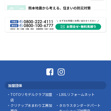
熊本地震から考える、住まいの防災対策
熊本地震により被災された皆様、そして被害を
受けられた皆様に、心よりお見舞い申し上げま
す。 今回の地震 …
社長コラム
外壁塗装、何を基準に選んでいますか？
外壁の色あせやひび割れが気になり始めると、
「そろそろ塗り替えが必要かな？」 「訪問営業
に勧められた …
豆知識
なかなか便利な物
こんにちは コゴちゃんです 少し前になりま
加盟団体
すが購入して良かった物を ご紹介したいと思 …
TOTOリモデルクラブ加盟
LIXILリフォームネット
スタッフの日常
店
クリナップ水まわり工房加
タカラスタンダードパート
盟店
ナーショップ加盟店