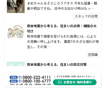
まめちゃん＆そらじろうです🌞 今年も猛暑・酷
暑が続出ですね。 日中のお出かけ時はもっ …
スタッフの日常
熊本地震から考える、住まいの点検・補強の大
切さ
熊本地震で被害を受けられた皆様には、心より
お見舞い申し上げます。 震度7の大きな揺れが発
生し、その後 …
豆知識
熊本地震から考える、住まいの防災対策
熊本地震により被災された皆様、そして被害を
受けられた皆様に、心よりお見舞い申し上げま
す。 今回の地震 …
社長コラム
外壁塗装、何を基準に選んでいますか？
外壁の色あせやひび割れが気になり始めると、