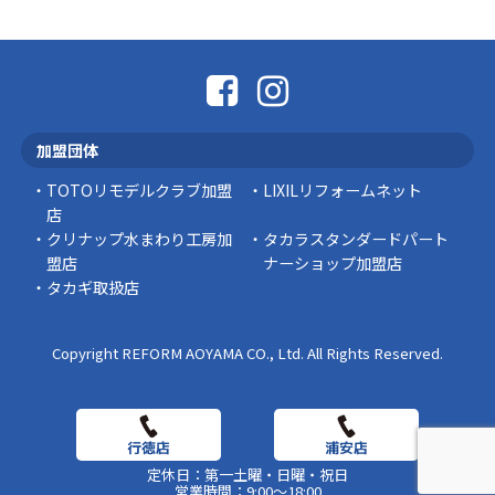
「そろそろ塗り替えが必要かな？」 「訪問営業
に勧められた …
豆知識
なかなか便利な物
こんにちは コゴちゃんです 少し前になりま
加盟団体
すが購入して良かった物を ご紹介したいと思 …
TOTOリモデルクラブ加盟
LIXILリフォームネット
スタッフの日常
店
クリナップ水まわり工房加
タカラスタンダードパート
盟店
ナーショップ加盟店
タカギ取扱店
Copyright REFORM AOYAMA CO., Ltd. All Rights Reserved.
定休日：第一土曜・日曜・祝日
営業時間：9:00～18:00