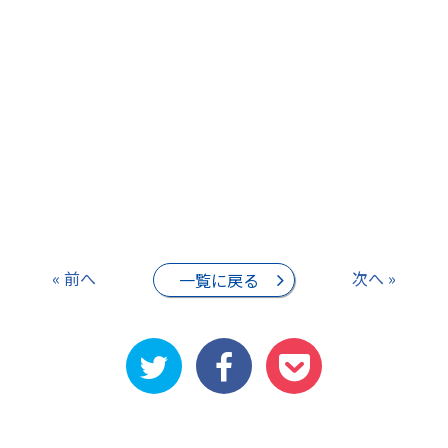
« 前へ
次へ »
一覧に戻る