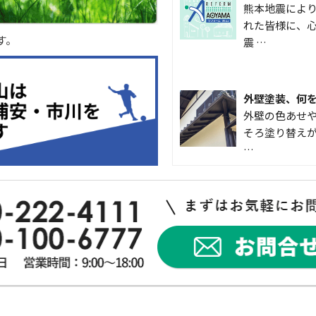
熊本地震によ
れた皆様に、心
す。
震 …
外壁塗装、何
外壁の色あせや
そろ塗り替えが
…
なかなか便利
こんにちは 
入して良かった