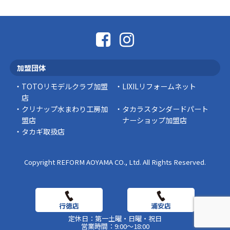
こんにちは コゴちゃんです 少し前になりま
すが購入して良かった物を ご紹介したいと思 …
スタッフの日常
外出中でも安心！Panasonic「外でもドアホ
ン」で防犯対策を始めませんか？
加盟団体
突然ですが、こんな経験はありませんか？ 外出
中にインターホンが鳴っていた… 宅配便を受 …
TOTOリモデルクラブ加盟
LIXILリフォームネット
店
豆知識
クリナップ水まわり工房加
タカラスタンダードパート
盟店
ナーショップ加盟店
タカギ取扱店
Copyright REFORM AOYAMA CO., Ltd. All Rights Reserved.
定休日：第一土曜・日曜・祝日
営業時間：9:00～18:00