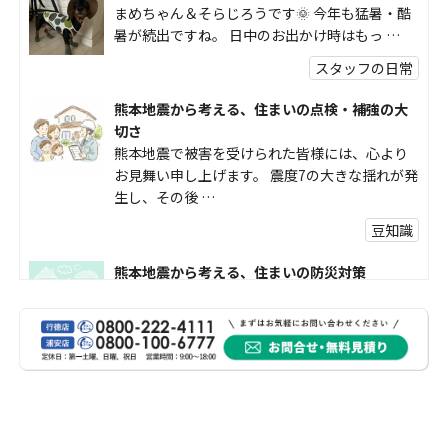
まめちゃん＆そらじろうです🌞 今年も猛暑・酷
暑が続出ですね。 日中のお出かけ時はもっ …
スタッフの日常
熊本地震から考える、住まいの点検・補強の大
切さ
熊本地震で被害を受けられた皆様には、心より
お見舞い申し上げます。 震度7の大きな揺れが発
生し、その後 …
豆知識
熊本地震から考える、住まいの防災対策
熊本地震により被災された皆様、そして被害を
受けられた皆様に、心よりお見舞い申し上げま
す。 今回の地震 …
社長コラム
外壁塗装、何を基準に選んでいますか？
外壁の色あせやひび割れが気になり始めると、