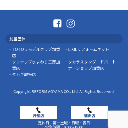
「そろそろ塗り替えが必要かな？」 「訪問営業
に勧められた …
豆知識
なかなか便利な物
こんにちは コゴちゃんです 少し前になりま
加盟団体
すが購入して良かった物を ご紹介したいと思 …
TOTOリモデルクラブ加盟
LIXILリフォームネット
スタッフの日常
店
クリナップ水まわり工房加
タカラスタンダードパート
盟店
ナーショップ加盟店
タカギ取扱店
Copyright REFORM AOYAMA CO., Ltd. All Rights Reserved.
定休日：第一土曜・日曜・祝日
営業時間：9:00～18:00