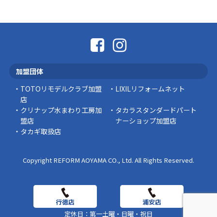
こんにちは コゴちゃんです 少し前になりま
すが購入して良かった物を ご紹介したいと思 …
スタッフの日常
外出中でも安心！Panasonic「外でもドアホ
ン」で防犯対策を始めませんか？
加盟団体
突然ですが、こんな経験はありませんか？ 外出
中にインターホンが鳴っていた… 宅配便を受 …
TOTOリモデルクラブ加盟
LIXILリフォームネット
店
豆知識
クリナップ水まわり工房加
タカラスタンダードパート
盟店
ナーショップ加盟店
タカギ取扱店
Copyright REFORM AOYAMA CO., Ltd. All Rights Reserved.
定休日：第一土曜・日曜・祝日