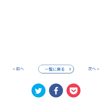
« 前へ
次へ »
一覧に戻る