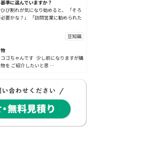
を基準に選んでいますか？
ひび割れが気になり始めると、 「そろ
必要かな？」 「訪問営業に勧められた
豆知識
な物
コゴちゃんです 少し前になりますが購
物を ご紹介したいと思 …
スタッフの日常
Panasonic「外でもドアホン」で防
ませんか？
こんな経験はありませんか？ 外出中に
鳴っていた… 宅配便を受 …
豆知識