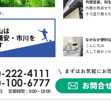
外壁塗装、何
外壁の色あせや
す。
そろ塗り替えが
…
なかなか便利
こんにちは 
入して良かった
外出中でも安心！
犯対策を始め
突然ですが、
インターホンが