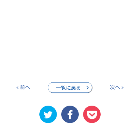
« 前へ
次へ »
一覧に戻る