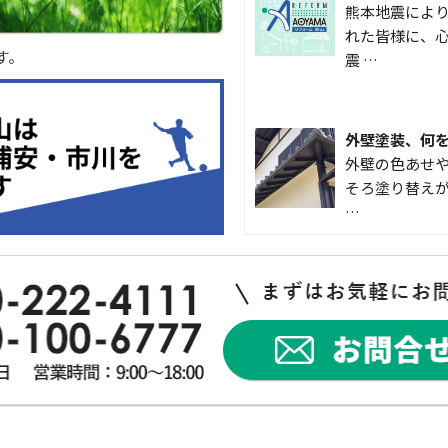
熊本地震によ
れた皆様に、心
す。
震 …
外壁塗装、何
外壁の色あせや
そろ塗り替えが
…
なかなか便利
こんにちは 
入して良かった