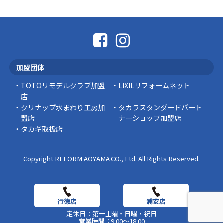
こんにちは コゴちゃんです 少し前になりま
すが購入して良かった物を ご紹介したいと思 …
スタッフの日常
外出中でも安心！Panasonic「外でもドアホ
ン」で防犯対策を始めませんか？
加盟団体
突然ですが、こんな経験はありませんか？ 外出
中にインターホンが鳴っていた… 宅配便を受 …
TOTOリモデルクラブ加盟
LIXILリフォームネット
店
豆知識
クリナップ水まわり工房加
タカラスタンダードパート
盟店
ナーショップ加盟店
タカギ取扱店
Copyright REFORM AOYAMA CO., Ltd. All Rights Reserved.
定休日：第一土曜・日曜・祝日
営業時間：9:00～18:00