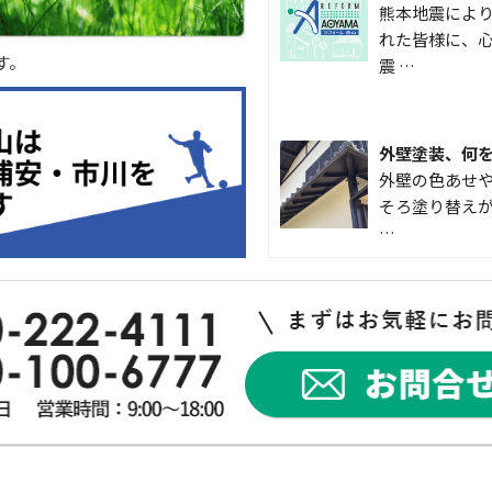
熊本地震によ
れた皆様に、心
す。
震 …
外壁塗装、何
外壁の色あせや
そろ塗り替えが
…
なかなか便利
こんにちは 
入して良かった