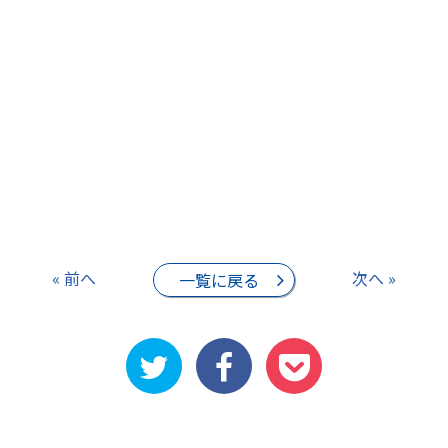
« 前へ
次へ »
一覧に戻る