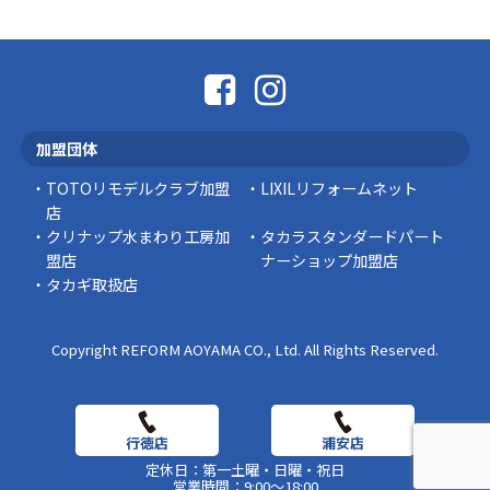
こんにちは コゴちゃんです 少し前になりま
すが購入して良かった物を ご紹介したいと思 …
スタッフの日常
外出中でも安心！Panasonic「外でもドアホ
ン」で防犯対策を始めませんか？
加盟団体
突然ですが、こんな経験はありませんか？ 外出
中にインターホンが鳴っていた… 宅配便を受 …
TOTOリモデルクラブ加盟
LIXILリフォームネット
店
豆知識
クリナップ水まわり工房加
タカラスタンダードパート
盟店
ナーショップ加盟店
タカギ取扱店
Copyright REFORM AOYAMA CO., Ltd. All Rights Reserved.
定休日：第一土曜・日曜・祝日
営業時間：9:00～18:00