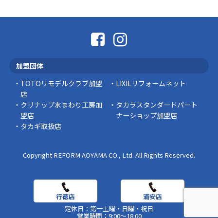
「そろそろ塗り替えが必要かな？」 「訪問営業
に勧められた …
豆知識
なかなか便利な物
こんにちは コゴちゃんです 少し前になりま
加盟団体
すが購入して良かった物を ご紹介したいと思 …
TOTOリモデルクラブ加盟
LIXILリフォームネット
スタッフの日常
店
クリナップ水まわり工房加
タカラスタンダードパート
盟店
ナーショップ加盟店
タカギ取扱店
Copyright REFORM AOYAMA CO., Ltd. All Rights Reserved.
定休日：第一土曜・日曜・祝日
営業時間：9:00～18:00