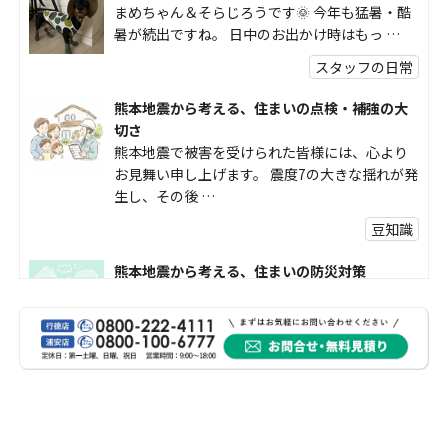
まめちゃん＆そらじろうです🌞 今年も猛暑・酷
暑が続出ですね。 日中のお出かけ時はもっ …
スタッフの日常
熊本地震から考える、住まいの点検・補強の大
切さ
熊本地震で被害を受けられた皆様には、心より
お見舞い申し上げます。 震度7の大きな揺れが発
生し、その後 …
豆知識
熊本地震から考える、住まいの防災対策
熊本地震により被災された皆様、そして被害を
受けられた皆様に、心よりお見舞い申し上げま
す。 今回の地震 …
社長コラム
外壁塗装、何を基準に選んでいますか？
外壁の色あせやひび割れが気になり始めると、