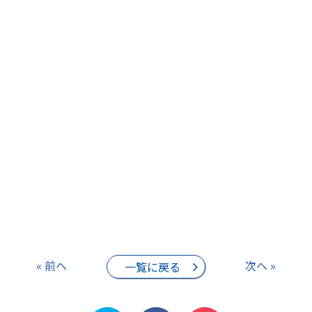
« 前へ
次へ »
一覧に戻る