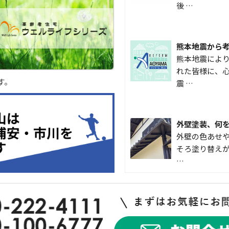
後 …
熊本地震から
熊本地震によ
れた皆様に、心
す。
震 …
外壁塗装、何
外壁の色あせや
そろ塗り替えが
…
なかなか便利
こんにちは 
入して良かった