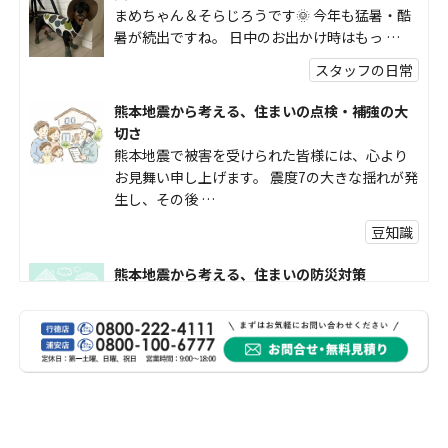
まめちゃん＆そらじろうです🌞 今年も猛暑・酷
暑が続出ですね。 日中のお出かけ時はもっ …
スタッフの日常
熊本地震から考える、住まいの点検・補強の大
切さ
熊本地震で被害を受けられた皆様には、心より
お見舞い申し上げます。 震度7の大きな揺れが発
生し、その後 …
豆知識
熊本地震から考える、住まいの防災対策
熊本地震により被災された皆様、そして被害を
受けられた皆様に、心よりお見舞い申し上げま
す。 今回の地震 …
社長コラム
外壁塗装、何を基準に選んでいますか？
外壁の色あせやひび割れが気になり始めると、