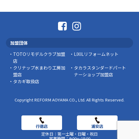
「そろそろ塗り替えが必要かな？」 「訪問営業
に勧められた …
豆知識
なかなか便利な物
こんにちは コゴちゃんです 少し前になりま
加盟団体
すが購入して良かった物を ご紹介したいと思 …
TOTOリモデルクラブ加盟
LIXILリフォームネット
スタッフの日常
店
クリナップ水まわり工房加
タカラスタンダードパート
盟店
ナーショップ加盟店
タカギ取扱店
Copyright REFORM AOYAMA CO., Ltd. All Rights Reserved.
定休日：第一土曜・日曜・祝日
営業時間：9:00～18:00