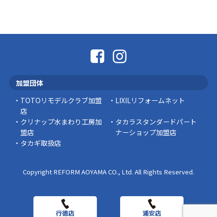
なかなか便利な物
こんにちは コゴちゃんです 少し前になりま
すが購入して良かった物を ご紹介したいと思 …
スタッフの日常
外出中でも安心！Panasonic「外でもドアホ
ン」で防犯対策を始めませんか？
加盟団体
突然ですが、こんな経験はありませんか？ 外出
中にインターホンが鳴っていた… 宅配便を受 …
TOTOリモデルクラブ加盟
LIXILリフォームネット
店
豆知識
クリナップ水まわり工房加
タカラスタンダードパート
盟店
ナーショップ加盟店
タカギ取扱店
Copyright REFORM AOYAMA CO., Ltd. All Rights Reserved.