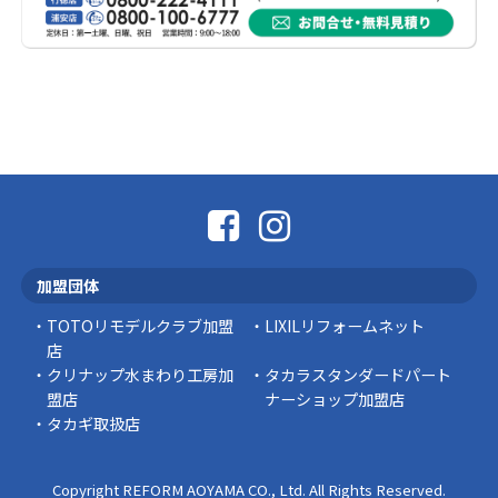
「そろそろ塗り替えが必要かな？」 「訪問営業
に勧められた …
豆知識
なかなか便利な物
こんにちは コゴちゃんです 少し前になりま
すが購入して良かった物を ご紹介したいと思 …
スタッフの日常
外出中でも安心！Panasonic「外でもドアホ
ン」で防犯対策を始めませんか？
加盟団体
突然ですが、こんな経験はありませんか？ 外出
中にインターホンが鳴っていた… 宅配便を受 …
TOTOリモデルクラブ加盟
LIXILリフォームネット
店
豆知識
クリナップ水まわり工房加
タカラスタンダードパート
盟店
ナーショップ加盟店
タカギ取扱店
Copyright REFORM AOYAMA CO., Ltd. All Rights Reserved.