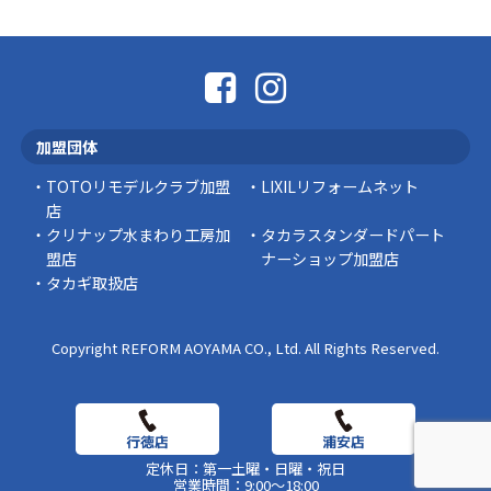
こんにちは コゴちゃんです 少し前になりま
すが購入して良かった物を ご紹介したいと思 …
スタッフの日常
外出中でも安心！Panasonic「外でもドアホ
ン」で防犯対策を始めませんか？
加盟団体
突然ですが、こんな経験はありませんか？ 外出
中にインターホンが鳴っていた… 宅配便を受 …
TOTOリモデルクラブ加盟
LIXILリフォームネット
店
豆知識
クリナップ水まわり工房加
タカラスタンダードパート
盟店
ナーショップ加盟店
タカギ取扱店
Copyright REFORM AOYAMA CO., Ltd. All Rights Reserved.
定休日：第一土曜・日曜・祝日
営業時間：9:00～18:00